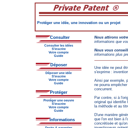
Protéger une idée, une innovation ou un projet
Consulter
Nous attirons votre
informations que vou
Consulter les idées
S'inscrire
Nous vous conseil
Votre compte
informations plus pr
Guide
Déposer
Une idée ne peut êtr
s'exprime : invention,
Déposer une idée
S'inscrire
Votre compte
Ainsi par exemple, p
Guide
ne pourra empêcher u
concurrent.
Protéger
Par contre, si à l'o
Protéger une oeuvre
original qui identifie
S'inscrire
la méthode et au tit
Votre compte
Guide
D'une manière généra
que l'on est bien à l
Informations
concrétisée et qu'on 
investisseurs potent
Droits & garanties