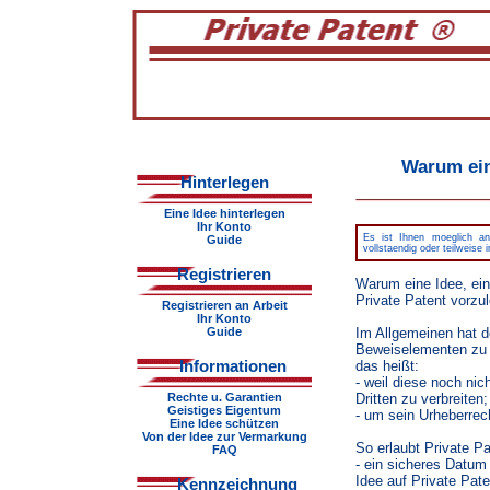
Warum ein
Hinterlegen
Eine Idee hinterlegen
Ihr Konto
Es ist Ihnen moeglich an 
Guide
vollstaendig oder teilweise
Registrieren
Warum eine Idee, eine
Private Patent vorzu
Registrieren an Arbeit
Ihr Konto
Guide
Im Allgemeinen hat d
Beweiselementen zu b
Informationen
das heißt:
- weil diese noch nic
Rechte u. Garantien
Dritten zu verbreiten;
Geistiges Eigentum
- um sein Urheberrec
Eine Idee schützen
Von der Idee zur Vermarkung
So erlaubt Private Pa
FAQ
- ein sicheres Datum
Idee auf Private Pate
Kennzeichnung